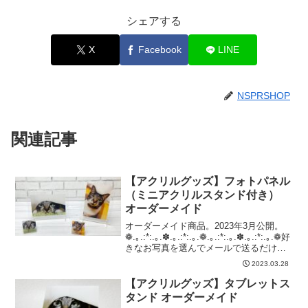
シェアする
X
Facebook
LINE
NSPRSHOP
関連記事
【アクリルグッズ】フォトパネル
（ミニアクリルスタンド付き）
オーダーメイド
オーダーメイド商品。2023年3月公開。
❁.｡.:*:.｡.✽.｡.:*:.｡.❁.｡.:*:.｡.✽.｡.:*:.｡.❁好
きなお写真を選んでメールで送るだけ！
「世界で1つだけの」フォトパネル。大切
2023.03.28
な記念日やお誕生日、プレゼントに！今
なら、...
【アクリルグッズ】タブレットス
タンド オーダーメイド