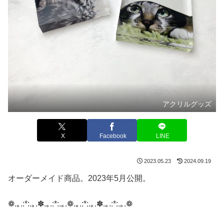
アクリルグッズ
X
Facebook
LINE
2023.05.23
2024.09.19
オーダーメイド商品。2023年5月公開。
❁.｡.:*:.｡.✽.｡.:*:.｡.❁.｡.:*:.｡.✽.｡.:*:.｡.❁