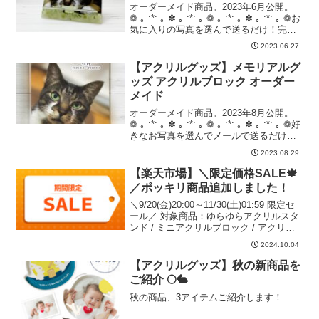
オーダーメイド商品。2023年6月公開。
❁.｡.:*:.｡.✽.｡.:*:.｡.❁.｡.:*:.｡.✽.｡.:*:.｡.❁お
気に入りの写真を選んで送るだけ！完成
品はインテリアとしてはもちろん、
2023.06.27
InstagramやSNSで投稿すると一層おし
ゃ...
【アクリルグッズ】メモリアルグ
ッズ アクリルブロック オーダー
メイド
オーダーメイド商品。2023年8月公開。
❁.｡.:*:.｡.✽.｡.:*:.｡.❁.｡.:*:.｡.✽.｡.:*:.｡.❁好
きなお写真を選んでメールで送るだけ！
素敵な思い出をカタチに残して、ずっと
2023.08.29
一緒に。アクリルブロックは自立させて
飾ること...
【楽天市場】＼限定価格SALE🍁
／ポッキリ商品追加しました！
＼9/20(金)20:00～11/30(土)01:59 限定セ
ール／ 対象商品：ゆらゆらアクリルスタ
ンド / ミニアクリルブロック / アクリル
ブロック / 集中線フォトパネル
2024.10.04
【アクリルグッズ】秋の新商品を
ご紹介 🌕🐇
秋の商品、3アイテムご紹介します！