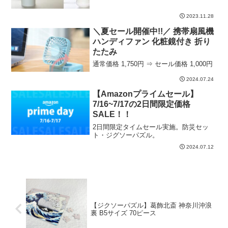
2023.11.28
＼夏セール開催中!!／ 携帯扇風機
ハンディファン 化粧鏡付き 折り
たたみ
通常価格 1,750円 ⇒ セール価格 1,000円
2024.07.24
【Amazonプライムセール】
7/16~7/17の2日間限定価格
SALE！！
2日間限定タイムセール実施。防災セッ
ト・ジグソーパズル。
2024.07.12
【ジクソーパズル】葛飾北斎 神奈川沖浪
裏 B5サイズ 70ピース