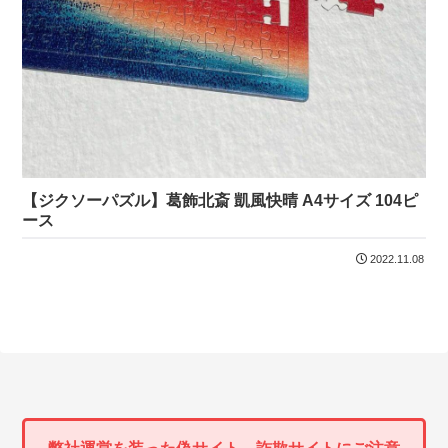
【ジクソーパズル】葛飾北斎 凱風快晴 A4サイズ 104ピ
ース
2022.11.08